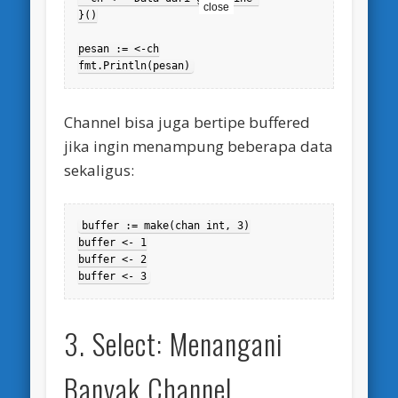
close
}()

pesan := <-ch

fmt.Println(pesan)
Channel bisa juga bertipe buffered
jika ingin menampung beberapa data
sekaligus:
buffer := make(chan int, 3)

buffer <- 1

buffer <- 2

buffer <- 3
3. Select: Menangani
Banyak Channel