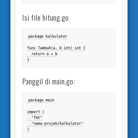
Isi file hitung.go
package kalkulator

func Tambah(a, b int) int {

  return a + b

}
Panggil di main.go:
package main

import (

  "fmt"

  "nama-projek/kalkulator"

)
