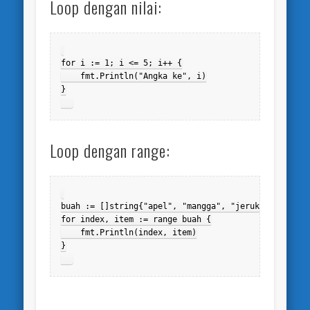
Loop dengan nilai:
for i := 1; i <= 5; i++ {

    fmt.Println("Angka ke", i)

}

Loop dengan range:
buah := []string{"apel", "mangga", "jeruk"}

for index, item := range buah {

    fmt.Println(index, item)

}
