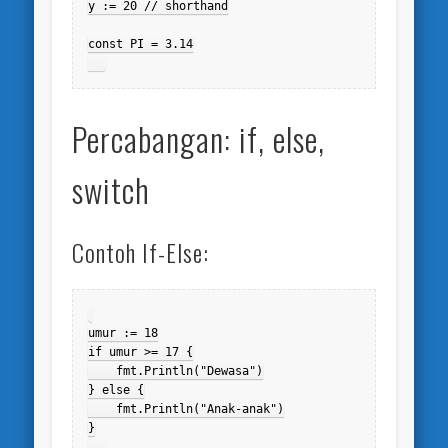
y := 20 // shorthand

const PI = 3.14

Percabangan: if, else,
switch
Contoh If-Else:
umur := 18

if umur >= 17 {

    fmt.Println("Dewasa")

} else {

    fmt.Println("Anak-anak")

}
