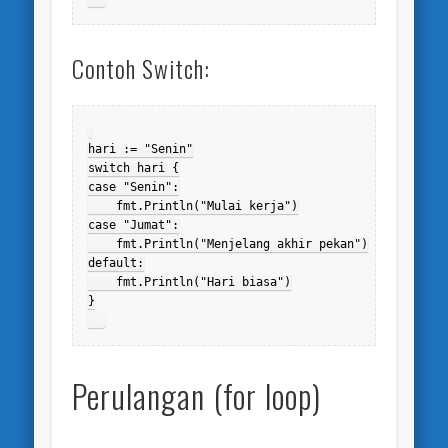
Contoh Switch:
hari := "Senin"

switch hari {

case "Senin":

    fmt.Println("Mulai kerja")

case "Jumat":

    fmt.Println("Menjelang akhir pekan")

default:

    fmt.Println("Hari biasa")

}

Perulangan (for loop)