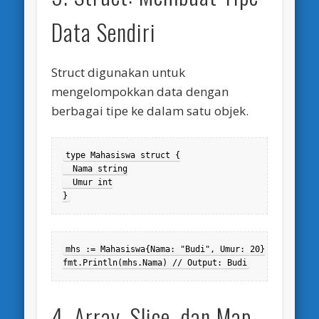
Data Sendiri
Struct digunakan untuk
mengelompokkan data dengan
berbagai tipe ke dalam satu objek.
type Mahasiswa struct {

  Nama string

  Umur int

}
mhs := Mahasiswa{Nama: "Budi", Umur: 20}

fmt.Println(mhs.Nama) // Output: Budi
4. Array, Slice, dan Map