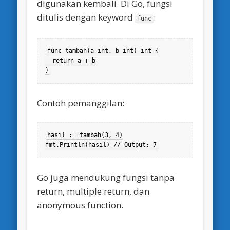
digunakan kembali. Di Go, fungsi
ditulis dengan keyword
:
func
func tambah(a int, b int) int {

  return a + b

}
Contoh pemanggilan:
hasil := tambah(3, 4)

fmt.Println(hasil) // Output: 7
Go juga mendukung fungsi tanpa
return, multiple return, dan
anonymous function.