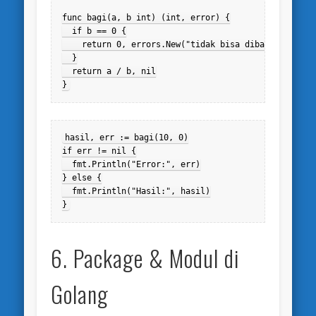
func bagi(a, b int) (int, error) {

  if b == 0 {

    return 0, errors.New("tidak bisa dibagi dengan n
  }

  return a / b, nil

}
hasil, err := bagi(10, 0)

if err != nil {

  fmt.Println("Error:", err)

} else {

  fmt.Println("Hasil:", hasil)

}
6. Package & Modul di
Golang