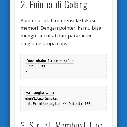
2. Pointer di Golang
Pointer adalah referensi ke lokasi
memori. Dengan pointer, kamu bisa
mengubah nilai dari parameter
langsung tanpa copy.
func ubahNilai(x *int) {

  *x = 100

}
var angka = 10

ubahNilai(&angka)

fmt.Println(angka) // Output: 100
3. Struct: Membuat Tipe