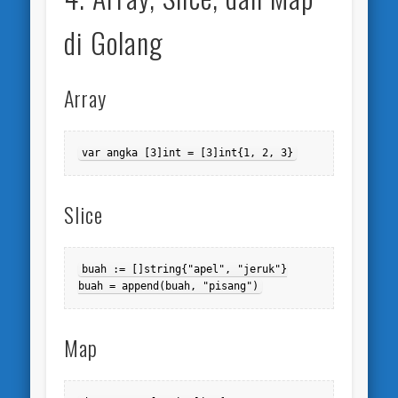
di Golang
Array
var angka [3]int = [3]int{1, 2, 3}
Slice
buah := []string{"apel", "jeruk"}

buah = append(buah, "pisang")
Map