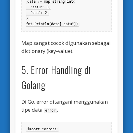
data := map[string]int{

  "satu": 1,

  "dua": 2,

}

fmt.Println(data["satu"])
Map sangat cocok digunakan sebagai
dictionary (key-value).
5. Error Handling di
Golang
Di Go, error ditangani menggunakan
tipe data
.
error
import "errors"
