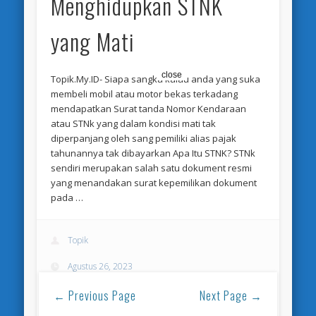
Menghidupkan STNK
yang Mati
close
Topik.My.ID- Siapa sangka kalau anda yang suka
membeli mobil atau motor bekas terkadang
mendapatkan Surat tanda Nomor Kendaraan
atau STNk yang dalam kondisi mati tak
diperpanjang oleh sang pemiliki alias pajak
tahunannya tak dibayarkan Apa Itu STNK? STNk
sendiri merupakan salah satu dokument resmi
yang menandakan surat kepemilikan dokument
pada …
Topik
Agustus 26, 2023
Review
← Previous Page
Next Page →