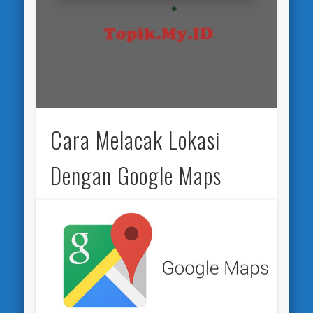
Cara Melacak Lokasi
Dengan Google Maps
Topik.MY.ID – Dengan adanya aplikasi pelacakan,
seseorang dapat dengan mudah mencari
smartphone yang hilang atau ketinggalan terlebih
ada sebuah gps yang memungkinkan di tempel di
kunci atau tas anda untuk melacak barang-
barang anda seperti Airtag yang dimiliki oleh
apple. Kemudian perangkat tersebut akan