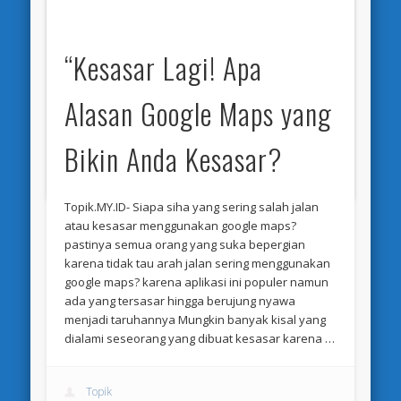
mengirimkan lokasi yang nantinya anda bisa lihat
…
“Kesasar Lagi! Apa
Topik
Alasan Google Maps yang
Oktober 25, 2023
Review
Bikin Anda Kesasar?
Permalink
Topik.MY.ID- Siapa siha yang sering salah jalan
atau kesasar menggunakan google maps?
pastinya semua orang yang suka bepergian
karena tidak tau arah jalan sering menggunakan
google maps? karena aplikasi ini populer namun
ada yang tersasar hingga berujung nyawa
menjadi taruhannya Mungkin banyak kisal yang
dialami seseorang yang dibuat kesasar karena …
Topik